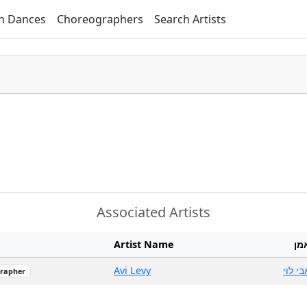
h Dances
Choreographers
Search Artists
i
Associated Artists
Artist Name
מן
Avi Levy
בי לוי
rapher