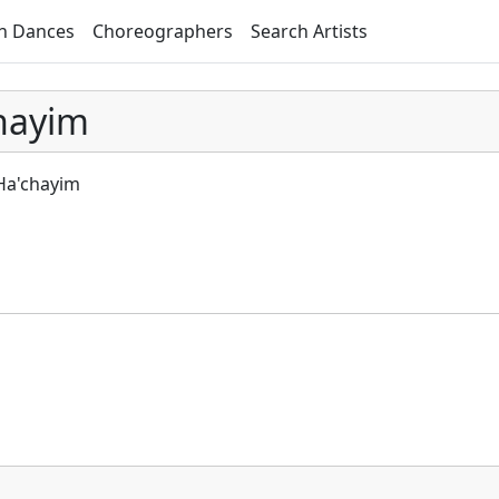
h Dances
Choreographers
Search Artists
chayim
 Ha'chayim