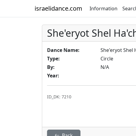
israelidance.com
Information
Searc
She'eryot Shel Ha'
Dance Name:
She'eryot Shel
Type:
Circle
By:
N/A
Year:
ID_DK: 7210
Back