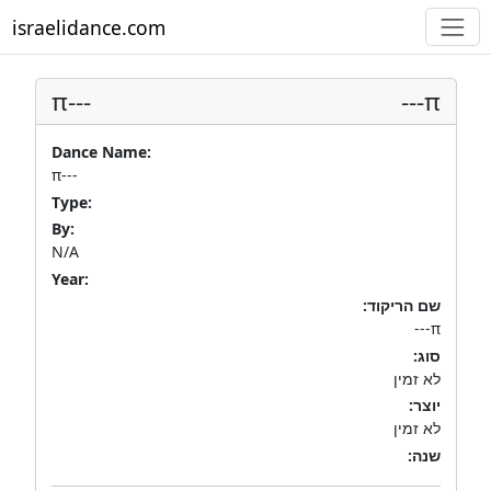
israelidance.com
π---
π---
Dance Name:
π---
Type:
By:
N/A
Year:
שם הריקוד:
π---
סוג:
לא זמין
יוצר:
לא זמין
שנה: