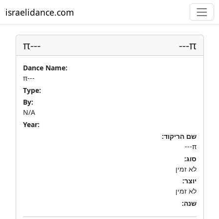
israelidance.com
π---
π---
Dance Name:
π---
Type:
By:
N/A
Year:
שם הריקוד:
π---
סוג:
לא זמין
יוצר:
לא זמין
שנה: