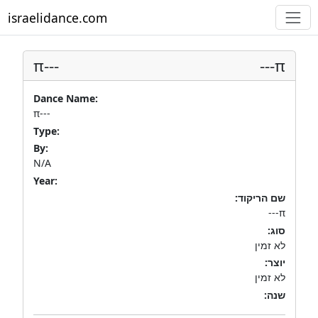
israelidance.com
π---
π---
Dance Name:
π---
Type:
By:
N/A
Year:
שם הריקוד:
π---
סוג:
לא זמין
יוצר:
לא זמין
שנה: