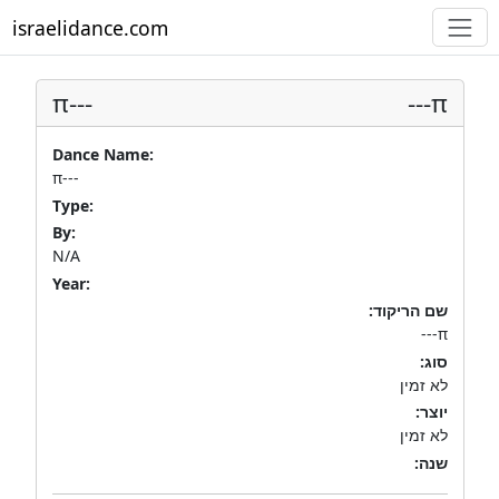
israelidance.com
π---
π---
Dance Name:
π---
Type:
By:
N/A
Year:
שם הריקוד:
π---
סוג:
לא זמין
יוצר:
לא זמין
שנה: