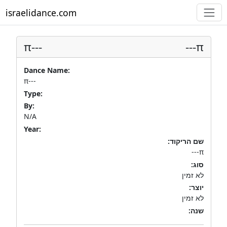
israelidance.com
π---
π---
Dance Name:
π---
Type:
By:
N/A
Year:
שם הריקוד:
π---
סוג:
לא זמין
יוצר:
לא זמין
שנה: