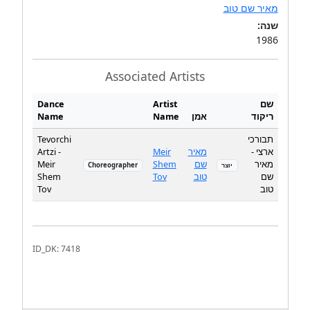
מאיר שם טוב
שנה:
1986
Associated Artists
Dance
Artist
שם
Name
Name
אמן
ריקוד
Tevorchi
תבורכי
Artzi -
Meir
מאיר
ארצי -
Meir
Shem
שם
מאיר
Choreographer
יוצר
Shem
Tov
טוב
שם
Tov
טוב
ID_DK: 7418