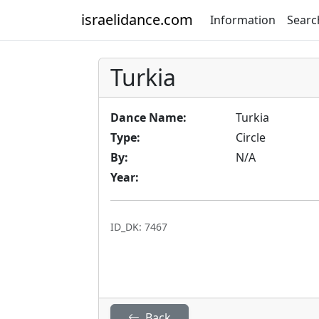
israelidance.com
Information
Searc
Turkia
Dance Name:
Turkia
Type:
Circle
By:
N/A
Year:
ID_DK: 7467
Back