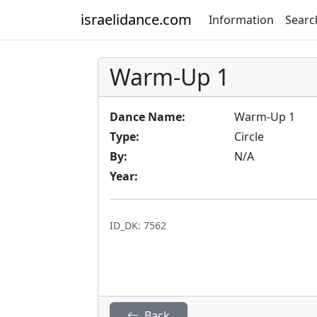
israelidance.com
Information
Searc
Warm-Up 1
Dance Name:
Warm-Up 1
Type:
Circle
By:
N/A
Year:
ID_DK: 7562
Back