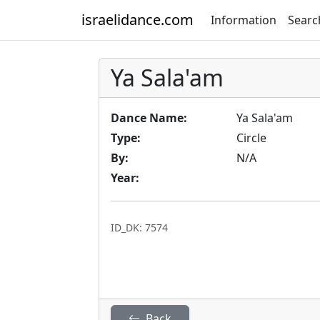
israelidance.com
Information
Searc
Ya Sala'am
Dance Name:
Ya Sala'am
Type:
Circle
By:
N/A
Year:
ID_DK: 7574
Back