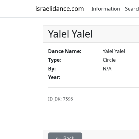
israelidance.com
Information
Searc
Yalel Yalel
Dance Name:
Yalel Yalel
Type:
Circle
By:
N/A
Year:
ID_DK: 7596
Back