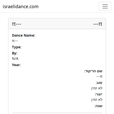
israelidance.com
π---
π---
Dance Name:
π---
Type:
By:
N/A
Year:
שם הריקוד:
π---
סוג:
לא זמין
יוצר:
לא זמין
שנה: