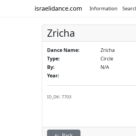
israelidance.com
Information
Searc
Zricha
Dance Name:
Zricha
Type:
Circle
By:
N/A
Year:
ID_DK: 7703
Back