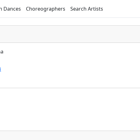
h Dances
Choreographers
Search Artists
aa
i