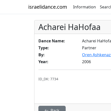
israelidance.com
Information
Searc
Acharei HaHofaa
Dance Name:
Acharei HaHof
Type:
Partner
By:
Oren Ashkenaz
Year:
2006
ID_DK: 7734
Back