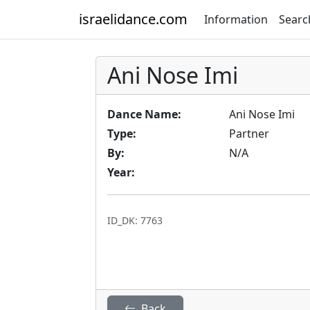
israelidance.com
Information
Searc
Ani Nose Imi
Dance Name:
Ani Nose Imi
Type:
Partner
By:
N/A
Year:
ID_DK: 7763
Back