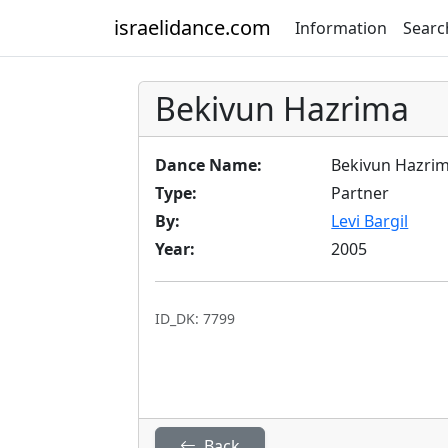
israelidance.com
Information
Searc
Bekivun Hazrima
Dance Name:
Bekivun Hazri
Type:
Partner
By:
Levi Bargil
Year:
2005
ID_DK: 7799
Back