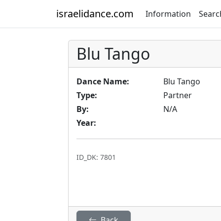
israelidance.com
Information
Searc
Blu Tango
Dance Name:
Blu Tango
Type:
Partner
By:
N/A
Year:
ID_DK: 7801
Back