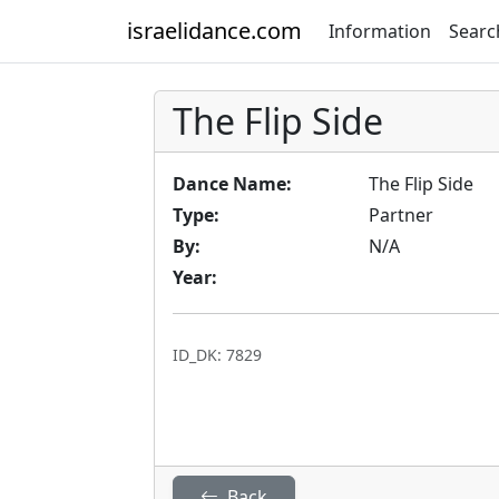
israelidance.com
Information
Searc
The Flip Side
Dance Name:
The Flip Side
Type:
Partner
By:
N/A
Year:
ID_DK: 7829
Back