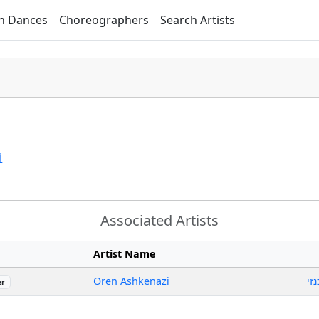
h Dances
Choreographers
Search Artists
i
Associated Artists
Artist Name
Oren Ashkenazi
זי
er