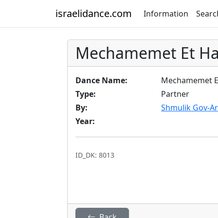
israelidance.com
Information
Searc
Mechamemet Et Ha
Dance Name:
Mechamemet Et
Type:
Partner
By:
Shmulik Gov-Ar
Year:
ID_DK: 8013
Back