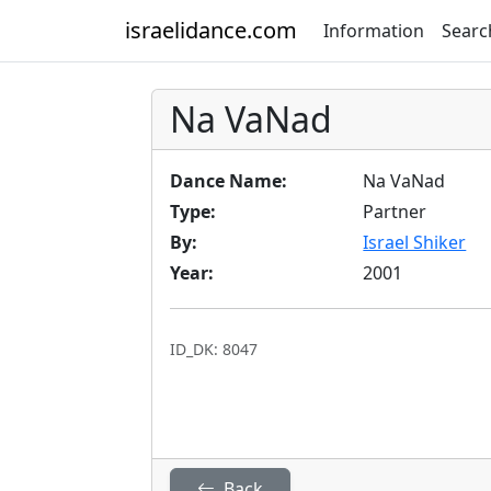
israelidance.com
Information
Searc
Na VaNad
Dance Name:
Na VaNad
Type:
Partner
By:
Israel Shiker
Year:
2001
ID_DK: 8047
Back