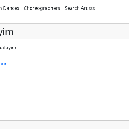
h Dances
Choreographers
Search Artists
yim
kafayim
imon