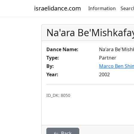
israelidance.com
Information
Searc
Na'ara Be'Mishkafa
Dance Name:
Na'ara Be'Mish
Type:
Partner
By:
Marco Ben Sh
Year:
2002
ID_DK: 8050
Back