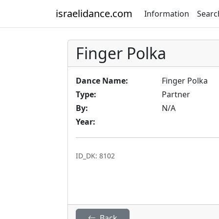
israelidance.com
Information
Searc
Finger Polka
Dance Name:
Finger Polka
Type:
Partner
By:
N/A
Year:
ID_DK: 8102
Back