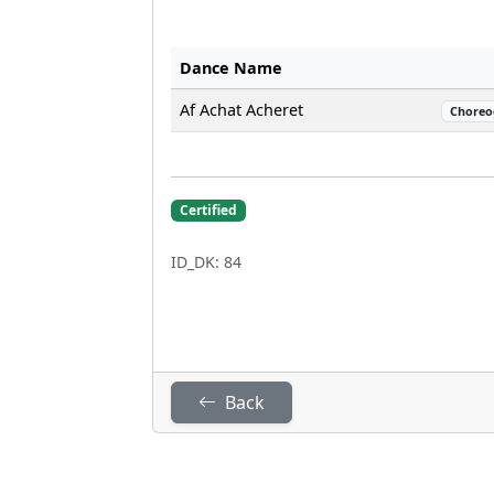
Dance Name
Af Achat Acheret
Choreo
Certified
ID_DK: 84
Back