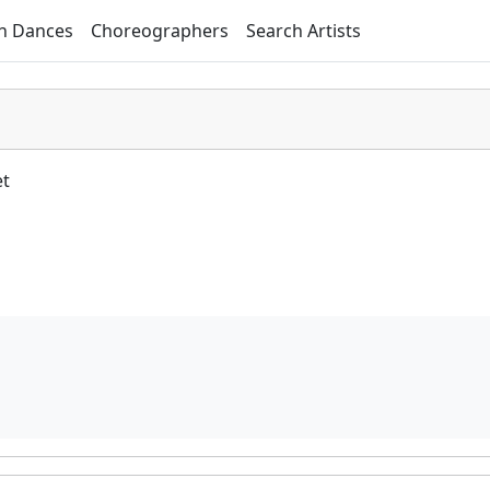
h Dances
Choreographers
Search Artists
et