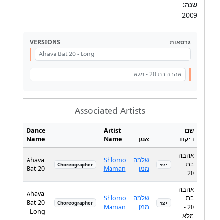
שנה:
2009
VERSIONS
גרסאות
Ahava Bat 20 - Long
אהבה בת 20 - מלא
Associated Artists
Dance
Artist
שם
Name
Name
אמן
ריקוד
אהבה
Ahava
Shlomo
שלמה
בת
Choreographer
יוצר
Bat 20
Maman
ממן
20
אהבה
Ahava
Shlomo
שלמה
בת
Bat 20
Choreographer
יוצר
Maman
ממן
20 -
- Long
מלא