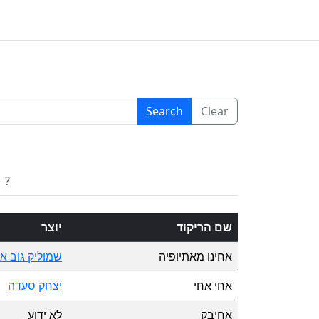
Search
Clear
?
שם הריקוד
יוצר
אחינו מאתיופיה
שמוליק גוב אר
אחי אחי
יצחק סעדה
אחיבק
לא ידוע