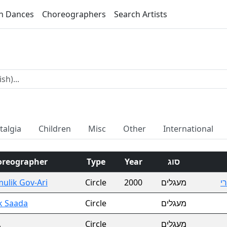
h Dances
Choreographers
Search Artists
talgia
Children
Misc
Other
International
oreographer
Type
Year
סוג
ulik Gov-Ari
Circle
2000
מעגלים
י
ik Saada
Circle
מעגלים
A
Circle
מעגלים