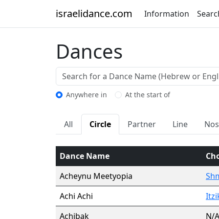
israelidance.com
Information
Searc
Dances
Anywhere in
At the start of
All
Circle
Partner
Line
Nos
Dance Name
Ch
Acheynu Meetyopia
Shm
Achi Achi
Itz
Achibak
N/