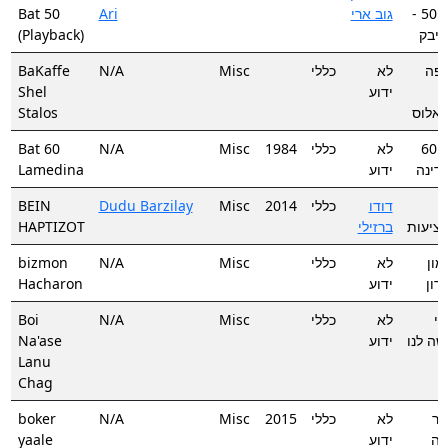
Bat 50
Ari
גוב ארי
בת 50 -
(Playback)
ייבק
BaKaffe
N/A
Misc
כללי
לא
פה
Shel
ידוע
Stalos
אלוס
Bat 60
N/A
Misc
1984
כללי
לא
בת 60
Lamedina
ידוע
דינה
BEIN
Dudu Barzilay
Misc
2014
כללי
דודו
ן
HAPTIZOT
ברזילי
ציעות
bizmon
N/A
Misc
כללי
לא
מון
Hacharon
ידוע
רון
Boi
N/A
Misc
כללי
לא
אי
Na'ase
ידוע
שה לנו
Lanu
Chag
boker
N/A
Misc
2015
כללי
לא
קר
yaale
ידוע
לה