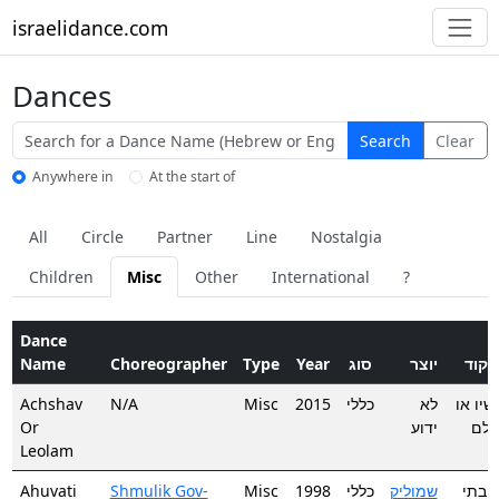
israelidance.com
Dances
Search
Clear
Anywhere in
At the start of
All
Circle
Partner
Line
Nostalgia
Children
Misc
Other
International
?
Dance
ם
Name
Choreographer
Type
Year
סוג
יוצר
יקוד
Achshav
N/A
Misc
2015
כללי
לא
שיו או
Or
ידוע
ולם
Leolam
Ahuvati
Shmulik Gov-
Misc
1998
כללי
שמוליק
ובתי